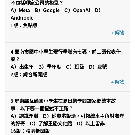
不包括哪家公司的模型？
A）Meta B）Google C）OpenAI D）
Anthropic
1版：焦點版
A:B）Google
4.臺南市國中小學生現行學號有七碼，前三碼代表什
麼？
A）出生年 B）學年度 C）班級 D）座號
2版：綜合新聞版
A:B）學年度
5.屏東縣瓦磘國小學生在夏日樂學閱讀家鄉繪本故
事，以下哪一個描述不正確？
A）認識淨灘 B）從東港飯湯，引起繪本主角對海洋
的好奇 C）了解王船文化館 D）以上皆非
16版：校園新聞版