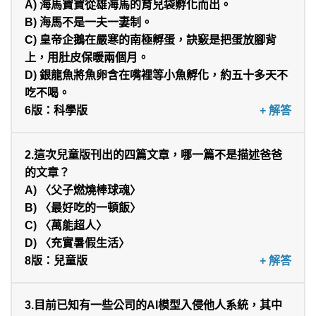
A) 海馬寶寶從雄海馬的育兒袋孵化而出。
B) 海馬不是一夫一妻制。
C) 皇帝企鵝在嚴寒的南極孵蛋，訣竅是把蛋放腳背
上，用肚皮保暖兩個月。
D) 銀龍魚將魚卵含在嘴裡等小魚孵化，約五十多天不
吃不喝。
6版：科學版
A:Ｂ
2.這次兒童版刊出的四篇文章，哪一篇不是描述爸爸
的文章？
A) 〈父子燃燒棒球魂〉
B) 〈最好吃的一頓飯〉
C) 〈萬能超人〉
D) 〈充實暑假生活〉
8版：兒童版
A:Ｄ
3.目前已知有一些公司的AI模型入侵他人系統，其中