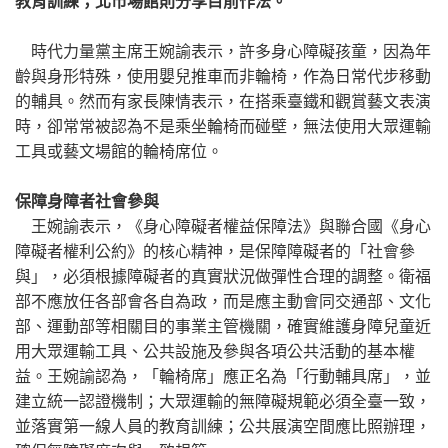
教育訓練；北市場館則分享目前作法。
時代力量黨主席王婉諭表示，許多身心障礙孩童，因為年
齡與身形特殊，使用嬰兒推車而非輪椅，作為日常代步移動
的輔具。然而有家長陳情表示，在搭乘臺鐵和觀賞藝文表演
時，卻常常被認為不是乘坐輪椅而碰壁，無法使用大眾運輸
工具或藝文場館的輪椅席位。
保障身障者社會參與
王婉諭表示，《身心障礙者權益保障法》與聯合國《身心
障礙者權利公約》的核心精神，是保障障礙者的「社會參
與」，必須根據障礙者的真實狀況做彈性合理的調整。衛福
部不應放任各部會各自為政，而是應主動會同交通部、文化
部、運動部等相關目的事業主管機關，確實維護身障兒童近
用大眾運輸工具、公共設施及參與各項公共活動的基本權
益。王婉諭認為，「輪椅席」應正名為「行動輔具席」，並
建立統一認證機制；大眾運輸的無障礙規範必須全臺一致，
並落實第一線人員的教育訓練；公共展演空間應比照辦理，