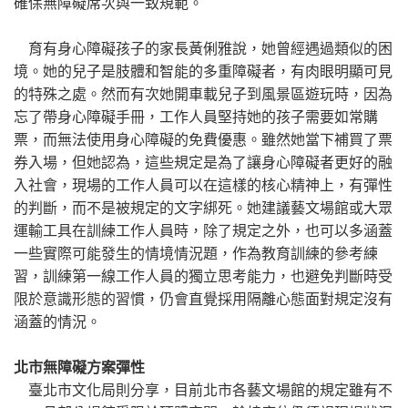
確保無障礙席次與一致規範。
育有身心障礙孩子的家長黃俐雅說，她曾經遇過類似的困
境。她的兒子是肢體和智能的多重障礙者，有肉眼明顯可見
的特殊之處。然而有次她開車載兒子到風景區遊玩時，因為
忘了帶身心障礙手冊，工作人員堅持她的孩子需要如常購
票，而無法使用身心障礙的免費優惠。雖然她當下補買了票
券入場，但她認為，這些規定是為了讓身心障礙者更好的融
入社會，現場的工作人員可以在這樣的核心精神上，有彈性
的判斷，而不是被規定的文字綁死。她建議藝文場館或大眾
運輸工具在訓練工作人員時，除了規定之外，也可以多涵蓋
一些實際可能發生的情境情況題，作為教育訓練的參考練
習，訓練第一線工作人員的獨立思考能力，也避免判斷時受
限於意識形態的習慣，仍會直覺採用隔離心態面對規定沒有
涵蓋的情況。
北市無障礙方案彈性
臺北市文化局則分享，目前北市各藝文場館的規定雖有不