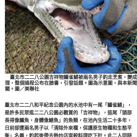
臺北市二二八公園吉祥物鱷雀鱔被兩名男子釣走烹煮，變成
理，整個過程公布在臉書，引發話題。圖為示意圖，與本新聞
關。圖／美聯社
臺北市二二八和平紀念公園內的水池中有一尾「鱷雀鱔」，
是許多民眾逛二二八公園必觀賞的「吉祥物」，這尾「頭部
長得像鱷魚，身體像鱔魚」的魚類，在池內生活二十多年，
日前卻遭兩名男子以「清除外來種，保護原生物種和生態平
衡」名義，釣起後帶去熱炒店宰殺料理吃下肚。此二人同時