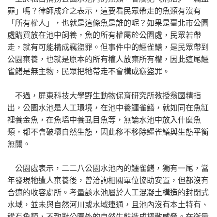
罪」嗎？律師成介之表示，這要看民眾帶走的魚類有沒有
「所有權人」，也就是這條魚是誰的呢？如果是臺北市公園
處購買放在池中飼養，魚的所有權屬於公園處，民眾若帶
走，就有可能構成竊盜罪。但事件中的鱷雀鱔，是民眾帶到
公園棄養，也就是原本的所有權人放棄所有權，因此這尾鱷
雀鱔是無主物，民眾把牠帶走不會構成竊盜罪。
不過，屏東科技大學野生動物保育研究所教授翁國精指
出，公園水池是人工環境，在池中養鱷雀鱔，就如同在魚缸
裡養金魚，在魚塭中養虱目魚等，無論水池中放入什麼魚
類，都不會破壞自然生態，因此移不移除鱷雀鱔與生態平衡
無關。
公園處表示，二二八公園水池內的鱷雀鱔，獨有一尾，當
年發現牠遭人棄養後，曾洽詢相關單位協助安置，但都沒有
合適的收容處所。考量該水池屬於人工混凝土構造的封閉式
水域，並未與自然河川或水域連通，且池內沒有本土特有、
稀有魚類，不致對公園外的自然生態造成擴散威脅。在衡量