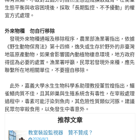
生態平衡與收容困境後，採取「長期監控、不予擾動」的權
宜方式處理。
外來物種 勿自行移除
發現外來物種通報及移除程序，農業部漁業署指出，依據
《野生動物保育法》第十四條，逸失或生存於野外的非臺灣
地區原產動物，如果會影響國內動植物棲息環境，地方政府
得逕為必要的處置。漁業署呼籲，民眾若發現外來種，應先
聯繫所在地相關單位，不要擅自移除。
此外，嘉義大學水生生物科學系助理教授董哲煌指出，鱷
雀鱔肉質不佳，且其卵巢與生殖系統含有毒性，在宰殺處理
過程中，毒素可能汙染到魚肉，其危險性質類似河豚。建議
民眾勿宰殺食用，以免發生中毒意外。
推荐文章
教室裝設監視器 贊不贊成？
2026/8/3