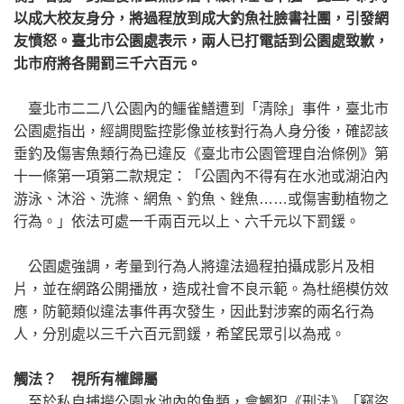
以成大校友身分，將過程放到成大釣魚社臉書社團，引發網
友憤怒。臺北市公園處表示，兩人已打電話到公園處致歉，
北市府將各開罰三千六百元。
臺北市二二八公園內的鱷雀鱔遭到「清除」事件，臺北市
公園處指出，經調閱監控影像並核對行為人身分後，確認該
垂釣及傷害魚類行為已違反《臺北市公園管理自治條例》第
十一條第一項第二款規定：「公園內不得有在水池或湖泊內
游泳、沐浴、洗滌、網魚、釣魚、銼魚……或傷害動植物之
行為。」依法可處一千兩百元以上、六千元以下罰鍰。
公園處強調，考量到行為人將違法過程拍攝成影片及相
片，並在網路公開播放，造成社會不良示範。為杜絕模仿效
應，防範類似違法事件再次發生，因此對涉案的兩名行為
人，分別處以三千六百元罰鍰，希望民眾引以為戒。
觸法？ 視所有權歸屬
至於私自捕撈公園水池內的魚類，會觸犯《刑法》「竊盜