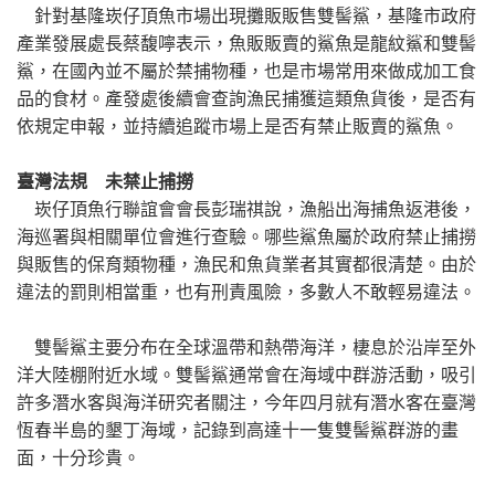
針對基隆崁仔頂魚市場出現攤販販售雙髻鯊，基隆市政府
產業發展處長蔡馥嚀表示，魚販販賣的鯊魚是龍紋鯊和雙髻
鯊，在國內並不屬於禁捕物種，也是市場常用來做成加工食
品的食材。產發處後續會查詢漁民捕獲這類魚貨後，是否有
依規定申報，並持續追蹤市場上是否有禁止販賣的鯊魚。
臺灣法規 未禁止捕撈
崁仔頂魚行聯誼會會長彭瑞祺說，漁船出海捕魚返港後，
海巡署與相關單位會進行查驗。哪些鯊魚屬於政府禁止捕撈
與販售的保育類物種，漁民和魚貨業者其實都很清楚。由於
違法的罰則相當重，也有刑責風險，多數人不敢輕易違法。
雙髻鯊主要分布在全球溫帶和熱帶海洋，棲息於沿岸至外
洋大陸棚附近水域。雙髻鯊通常會在海域中群游活動，吸引
許多潛水客與海洋研究者關注，今年四月就有潛水客在臺灣
恆春半島的墾丁海域，記錄到高達十一隻雙髻鯊群游的畫
面，十分珍貴。