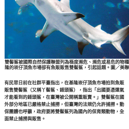
雙髻鯊被國際自然保護聯盟列為極度瀕危、瀕危或易危的物種
隆的崁仔頂魚市場卻有魚販販售雙髻鯊，引起話題。圖／美聯
有民眾日前在社群平臺指出，在基隆崁仔頂魚市場拍到魚販
販售雙髻鯊（又稱丫髻鯊、錘頭鯊），指出「出國要憑運氣
才能看到的錘頭鯊，在臺灣被公開稱重販賣。」雙髻鯊在國
外部分地區已嚴格禁止捕撈，但臺灣的法規仍允許捕撈。動
保團體也呼籲，政府要將雙髻鯊列為國內的保育類動物，全
面禁止捕撈與販售。