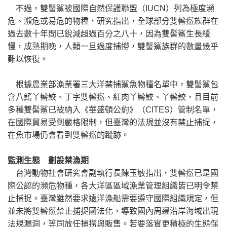
不過，雙髻鯊被國際自然保護聯盟（IUCN）列為極度瀕
危、瀕危或易危的物種，研究指出，全球部分雙髻鯊族群在
過去數十年間已銳減超過百分之八十，因為雙髻鯊生長緩
慢，成熟期晚，人類一旦過度捕撈，雙髻鯊族群的數量幾乎
難以恢復。
根據農業部漁業署三大洋禁捕鯊魚物種名單中，雙髻鯊包
含八鰭丫髻鮫、丁字雙髻鯊、紅肉丫髻鮫、丫髻鮫，且目前
多種雙髻鯊已被納入《華盛頓公約》（CITES）管制名單，
在國際貿易受到嚴格限制，但臺灣的法規並沒有禁止捕捉，
在魚市場仍會看到雙髻鯊的蹤跡。
監測生態 劃設禁漁期
台灣動物社會研究會副執行長陳玉敏指出，雙髻鯊已是國
際公認的瀕危物種，各大洋區區域漁業管理組織皆已明令禁
止捕捉。臺灣雖然要求遠洋漁船需要遵守國際組織規定，但
並未將雙髻鯊禁止捕捉國法化，導致國內周邊沿岸海域出現
法規漏洞，等同放任捕撈與販售。若要落實更積極的生態保