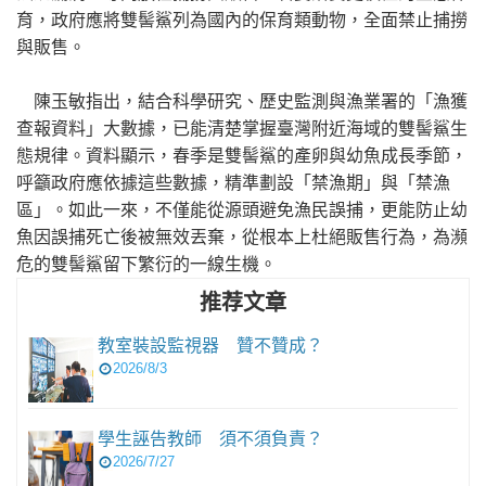
育，政府應將雙髻鯊列為國內的保育類動物，全面禁止捕撈
與販售。
陳玉敏指出，結合科學研究、歷史監測與漁業署的「漁獲
查報資料」大數據，已能清楚掌握臺灣附近海域的雙髻鯊生
態規律。資料顯示，春季是雙髻鯊的產卵與幼魚成長季節，
呼籲政府應依據這些數據，精準劃設「禁漁期」與「禁漁
區」。如此一來，不僅能從源頭避免漁民誤捕，更能防止幼
魚因誤捕死亡後被無效丟棄，從根本上杜絕販售行為，為瀕
危的雙髻鯊留下繁衍的一線生機。
推荐文章
教室裝設監視器 贊不贊成？
2026/8/3
學生誣告教師 須不須負責？
2026/7/27