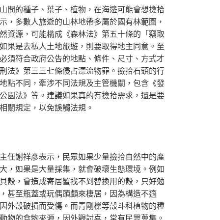
山間的種子、葉子、植物，在海邊可能會想撿拾
示，多數人旅遊的山林地帶多屬於國有林範圍，
然資源，可能構成《森林法》第五十條的「竊取
如果是去私人土地旅遊，則要取得地主同意。至
必須符合政府公告的地點、條件、尺寸、方式才
刑法》第三三七條侵占漂流物罪。撿拾石頭的行
地點不同，牽涉不同法規及主管機關，包含《發
公園法》等。建議如果真的有撿拾需求，還是要
相關規定，以免誤觸法規。
主任謝祥彥表示，民眾如果少量撿拾自然中的產
大，如果是大量採集，就會破壞生態環境。例如
貝殼，會造成寄居蟹找不到替換用的殼，只好勉
，甚至瓶蓋或玩偶頭顱來棲居，因為構造不適
因外殼破損而受傷。而青剛櫟等殼斗科植物的種
動物的食物來源，因外觀討喜，常有民眾蒐集。