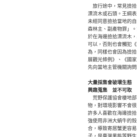
旅行途中，常見撿拾
漂流木或石頭。王綱表
未經同意撿拾當地的自
森林主、副產物罪」。
於在海邊撿拾漂流木，
可以，否則也會觸犯《
為，同樣也會因為撿拾
展觀光條例》、《國家
先向當地主管機關詢問
大量採集會破壞生態
興趣蒐集 並不可取
荒野保護協會棲地部
物，對環境影響不會很
許多人喜歡在海邊撿拾
強使用非洲大蝸牛的殼
合，導致寄居蟹更容易
子，是臺灣黑熊等野生