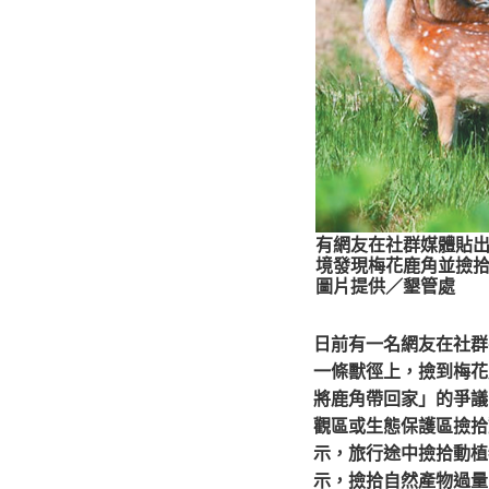
有網友在社群媒體貼
境發現梅花鹿角並撿
圖片提供／墾管處
日前有一名網友在社群
一條獸徑上，撿到梅花
將鹿角帶回家」的爭議
觀區或生態保護區撿拾
示，旅行途中撿拾動植
示，撿拾自然產物過量