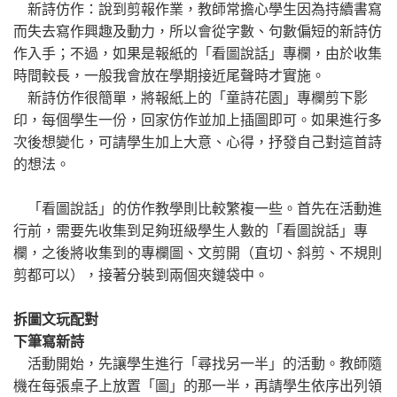
新詩仿作：說到剪報作業，教師常擔心學生因為持續書寫
而失去寫作興趣及動力，所以會從字數、句數偏短的新詩仿
作入手；不過，如果是報紙的「看圖說話」專欄，由於收集
時間較長，一般我會放在學期接近尾聲時才實施。
新詩仿作很簡單，將報紙上的「童詩花園」專欄剪下影
印，每個學生一份，回家仿作並加上插圖即可。如果進行多
次後想變化，可請學生加上大意、心得，抒發自己對這首詩
的想法。
「看圖說話」的仿作教學則比較繁複一些。首先在活動進
行前，需要先收集到足夠班級學生人數的「看圖說話」專
欄，之後將收集到的專欄圖、文剪開（直切、斜剪、不規則
剪都可以），接著分裝到兩個夾鏈袋中。
拆圖文玩配對
下筆寫新詩
活動開始，先讓學生進行「尋找另一半」的活動。教師隨
機在每張桌子上放置「圖」的那一半，再請學生依序出列領