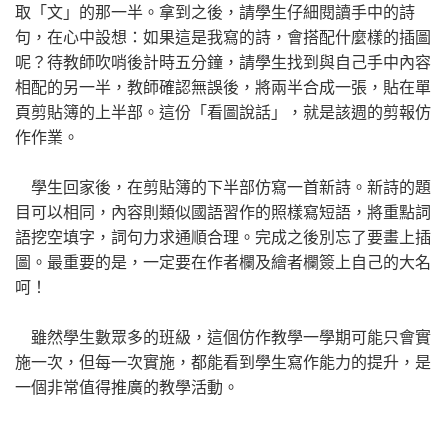
取「文」的那一半。拿到之後，請學生仔細閱讀手中的詩
句，在心中設想：如果這是我寫的詩，會搭配什麼樣的插圖
呢？待教師吹哨後計時五分鐘，請學生找到與自己手中內容
相配的另一半，教師確認無誤後，將兩半合成一張，貼在單
頁剪貼簿的上半部。這份「看圖說話」，就是該週的剪報仿
作作業。
學生回家後，在剪貼簿的下半部仿寫一首新詩。新詩的題
目可以相同，內容則類似國語習作的照樣寫短語，將重點詞
語挖空填字，詞句力求通順合理。完成之後別忘了要畫上插
圖。最重要的是，一定要在作者欄及繪者欄簽上自己的大名
呵！
雖然學生數眾多的班級，這個仿作教學一學期可能只會實
施一次，但每一次實施，都能看到學生寫作能力的提升，是
一個非常值得推廣的教學活動。