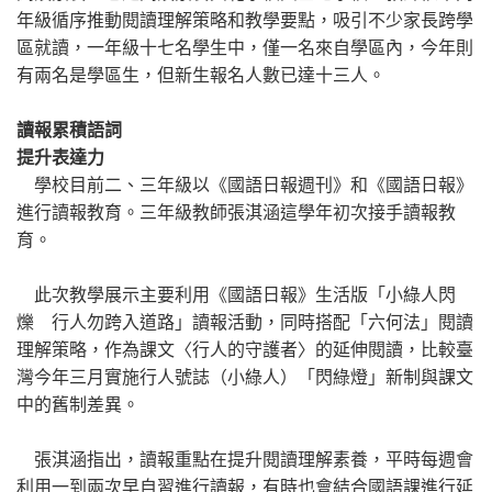
年級循序推動閱讀理解策略和教學要點，吸引不少家長跨學
區就讀，一年級十七名學生中，僅一名來自學區內，今年則
有兩名是學區生，但新生報名人數已達十三人。
讀報累積語詞
提升表達力
學校目前二、三年級以《國語日報週刊》和《國語日報》
進行讀報教育。三年級教師張淇涵這學年初次接手讀報教
育。
此次教學展示主要利用《國語日報》生活版「小綠人閃
爍 行人勿跨入道路」讀報活動，同時搭配「六何法」閱讀
理解策略，作為課文〈行人的守護者〉的延伸閱讀，比較臺
灣今年三月實施行人號誌（小綠人）「閃綠燈」新制與課文
中的舊制差異。
張淇涵指出，讀報重點在提升閱讀理解素養，平時每週會
利用一到兩次早自習進行讀報，有時也會結合國語課進行延