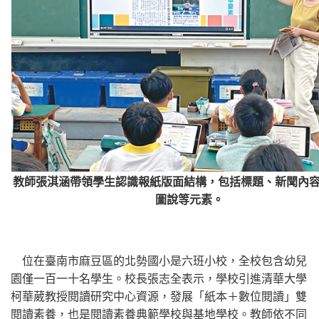
教師張淇涵帶領學生認識報紙版面結構，包括標題、新聞內
圖說等元素。
位在臺南市麻豆區的北勢國小是六班小校，全校包含幼兒
園僅一百一十名學生。校長張志全表示，學校引進清華大學
柯華葳教授閱讀研究中心資源，發展「紙本＋數位閱讀」雙
閱讀素養，也是閱讀素養典範學校與基地學校。教師依不同