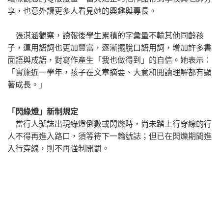
享，也意外讓更多人看見她的興趣與專長。
張淇涵觀察，讀報後學生累積的字彙量不輸其他同齡孩
子，運用語詞也更加豐富，逐漸擺脫口語用詞，增加許多書
面語與成語，對寫作產生「我也做得到」的自信。她表示：
「實施近一學年，孩子在文章摘要、大意和閱讀理解都有顯
著成長。」
「閃綠燈」新制規定
當行人號誌出現綠燈倒數或閃爍時，尚未踏上行穿線的行
人不得再進入路口，須等待下一輪號誌；但已在閃爍期間進
入行穿線，則不再強制開罰。