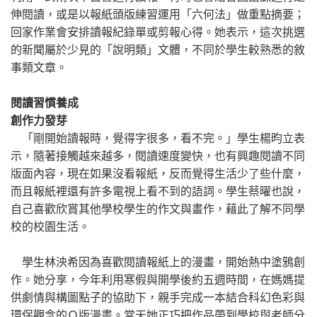
伸閱讀，或是以報紙頭版練習運用「六何法」做重點摘要；
回家作業會安排讀報紀錄單或剪報心得。她表示，這次挑選
的新聞屬於少見的「說明類」文體，不同於學生較熟悉的敘
事類文章。
閱讀習慣養成
創作力發芽
「剛開始讀報時，覺得字很多，看不完。」學生楊昀立表
示，隨著接觸越來越多，閱讀速度變快，也有興趣閱讀不同
版面內容，現在如果沒看報紙，反而覺得生活少了些什麼，
而且報紙裡還有許多電視上看不到的語詞。學生蔡曜也說，
自己喜歡欣賞其他學校學生的作文與畫作，藉此了解不同學
校的校園生活。
學生林泱希因為喜歡閱讀報紙上的漫畫，開始熱中塗鴉創
作。她分享，今年利用寒假與開學後約五週時間，在媽媽提
供劇情與構圖點子的協助下，親手完成一本結合科幻色彩與
環保觀念的Ｑ版漫畫。當天她正巧把作品帶到學校與老師分