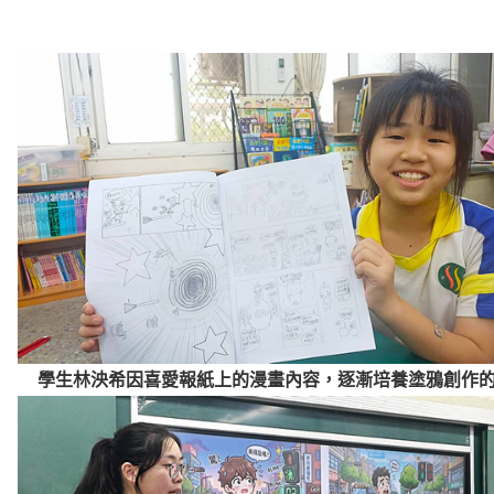
學生林泱希因喜愛報紙上的漫畫內容，逐漸培養塗鴉創作