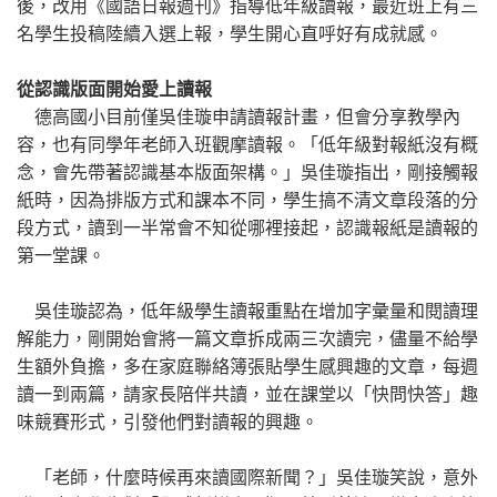
後，改用《國語日報週刊》指導低年級讀報，最近班上有三
名學生投稿陸續入選上報，學生開心直呼好有成就感。
從認識版面開始愛上讀報
德高國小目前僅吳佳璇申請讀報計畫，但會分享教學內
容，也有同學年老師入班觀摩讀報。「低年級對報紙沒有概
念，會先帶著認識基本版面架構。」吳佳璇指出，剛接觸報
紙時，因為排版方式和課本不同，學生搞不清文章段落的分
段方式，讀到一半常會不知從哪裡接起，認識報紙是讀報的
第一堂課。
吳佳璇認為，低年級學生讀報重點在增加字彙量和閱讀理
解能力，剛開始會將一篇文章拆成兩三次讀完，儘量不給學
生額外負擔，多在家庭聯絡簿張貼學生感興趣的文章，每週
讀一到兩篇，請家長陪伴共讀，並在課堂以「快問快答」趣
味競賽形式，引發他們對讀報的興趣。
「老師，什麼時候再來讀國際新聞？」吳佳璇笑說，意外