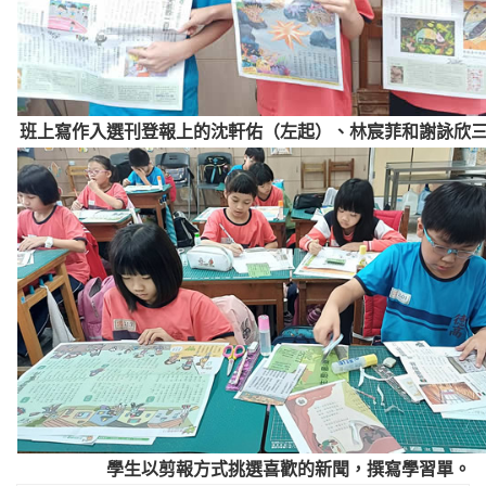
班上寫作入選刊登報上的沈軒佑（左起）、林宸菲和謝詠欣
學生以剪報方式挑選喜歡的新聞，撰寫學習單。