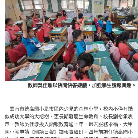
教師吳佳璇以快問快答遊戲，加強學生讀報興趣。
臺南市德高國小是市區內少見的森林小學，校內不僅有酷
似成功大學的大榕樹，更長期發展生命教育。校長劉裕承表
示，教師吳佳璇投入讀報教育逾十年，過去服務永福、大甲
國小就申請《國語日報》讀報實驗班，四年前調任德高國小