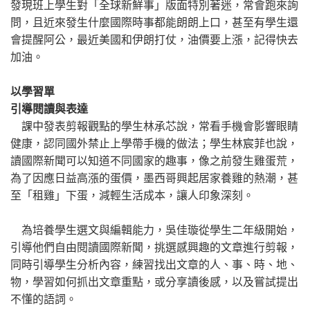
發現班上學生對「全球新鮮事」版面特別著迷，常會跑來詢
問，且近來發生什麼國際時事都能朗朗上口，甚至有學生還
會提醒阿公，最近美國和伊朗打仗，油價要上漲，記得快去
加油。
以學習單
引導閱讀與表達
課中發表剪報觀點的學生林承芯說，常看手機會影響眼睛
健康，認同國外禁止上學帶手機的做法；學生林宸菲也說，
讀國際新聞可以知道不同國家的趣事，像之前發生雞蛋荒，
為了因應日益高漲的蛋價，墨西哥興起居家養雞的熱潮，甚
至「租雞」下蛋，減輕生活成本，讓人印象深刻。
為培養學生選文與編輯能力，吳佳璇從學生二年級開始，
引導他們自由閱讀國際新聞，挑選感興趣的文章進行剪報，
同時引導學生分析內容，練習找出文章的人、事、時、地、
物，學習如何抓出文章重點，或分享讀後感，以及嘗試提出
不懂的語詞。