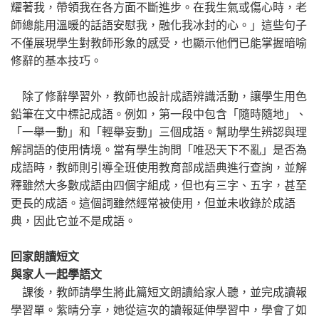
耀著我，帶領我在各方面不斷進步。在我生氣或傷心時，老
師總能用溫暖的話語安慰我，融化我冰封的心。」這些句子
不僅展現學生對教師形象的感受，也顯示他們已能掌握暗喻
修辭的基本技巧。
除了修辭學習外，教師也設計成語辨識活動，讓學生用色
鉛筆在文中標記成語。例如，第一段中包含「隨時隨地」、
「一舉一動」和「輕舉妄動」三個成語。幫助學生辨認與理
解詞語的使用情境。當有學生詢問「唯恐天下不亂」是否為
成語時，教師則引導全班使用教育部成語典進行查詢，並解
釋雖然大多數成語由四個字組成，但也有三字、五字，甚至
更長的成語。這個詞雖然經常被使用，但並未收錄於成語
典，因此它並不是成語。
回家朗讀短文
與家人一起學語文
課後，教師請學生將此篇短文朗讀給家人聽，並完成讀報
學習單。紫晴分享，她從這次的讀報延伸學習中，學會了如