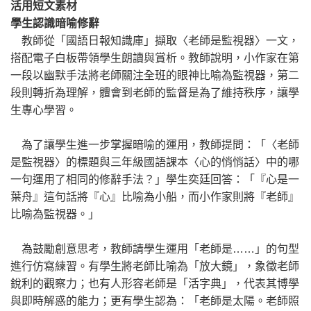
活用短文素材
學生認識暗喻修辭
教師從「國語日報知識庫」擷取〈老師是監視器〉一文，
搭配電子白板帶領學生朗讀與賞析。教師說明，小作家在第
一段以幽默手法將老師關注全班的眼神比喻為監視器，第二
段則轉折為理解，體會到老師的監督是為了維持秩序，讓學
生專心學習。
為了讓學生進一步掌握暗喻的運用，教師提問：「〈老師
是監視器〉的標題與三年級國語課本〈心的悄悄話〉中的哪
一句運用了相同的修辭手法？」學生奕廷回答：「『心是一
葉舟』這句話將『心』比喻為小船，而小作家則將『老師』
比喻為監視器。」
為鼓勵創意思考，教師請學生運用「老師是……」的句型
進行仿寫練習。有學生將老師比喻為「放大鏡」，象徵老師
銳利的觀察力；也有人形容老師是「活字典」，代表其博學
與即時解惑的能力；更有學生認為：「老師是太陽。老師照