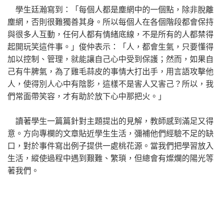
學生廷瀚寫到：「每個人都是塵網中的一個點，除非脫離
塵網，否則很難獨善其身。所以每個人在各個階段都會保持
與很多人互動，任何人都有情緒底線，不是所有的人都禁得
起開玩笑這件事。」俊仲表示：「人，都會生氣，只要懂得
加以控制、管理，就能讓自己心中受到保護；然而，如果自
己有牛脾氣，為了雞毛蒜皮的事情大打出手，用言語攻擊他
人，使得別人心中有陰影，這樣不是害人又害己？所以，我
們常面帶笑容，才有助於放下心中那把火。」
讀著學生一篇篇針對主題提出的見解，教師感到滿足又得
意。方向專欄的文章貼近學生生活，彌補他們經驗不足的缺
口，對於事件寫出例子提供一處桃花源。當我們把學習放入
生活，縱使過程中遇到艱難、繁瑣，但總會有燦爛的陽光等
著我們。