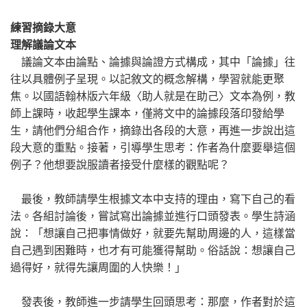
練習摘錄大意
理解議論文本
議論文本由論點、論據與論證方式構成，其中「論據」往
往以具體例子呈現。以記敘文的概念解構，學習就能更聚
焦。以國語翰林版六年級〈助人就是在助己〉文本為例，教
師上課時，收起學生課本，僅將文中的論據段落印發給學
生，請他們分組合作，摘錄出各段的大意，再進一步說出這
段大意的重點。接著，引導學生思考：作者為什麼要舉這個
例子？他想要說服讀者接受什麼樣的觀點呢？
最後，教師請學生根據文本中支持的理由，寫下自己的看
法。各組討論後，嘗試寫出論據並進行口頭發表。學生詩涵
說：「想讓自己把事情做好，就要先幫助周邊的人，這樣當
自己遇到困難時，也才有可能獲得幫助。俗話說：想讓自己
過得好，就得先讓周圍的人快樂！」
發表後，教師進一步請學生回頭思考：那麼，作者對於這